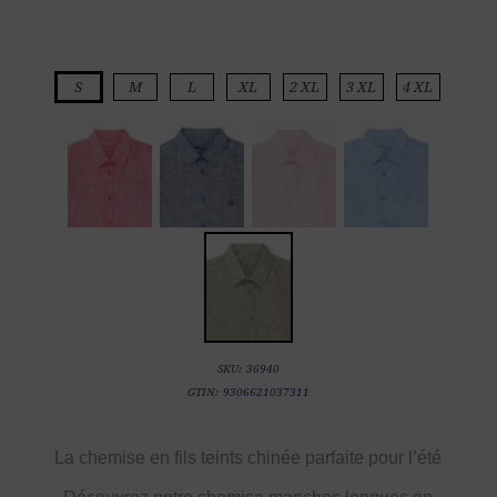
S
M
L
XL
2 XL
3 XL
4 XL
SKU:
36940
GTIN:
9306621037311
La chemise en fils teints chinée parfaite pour l’été