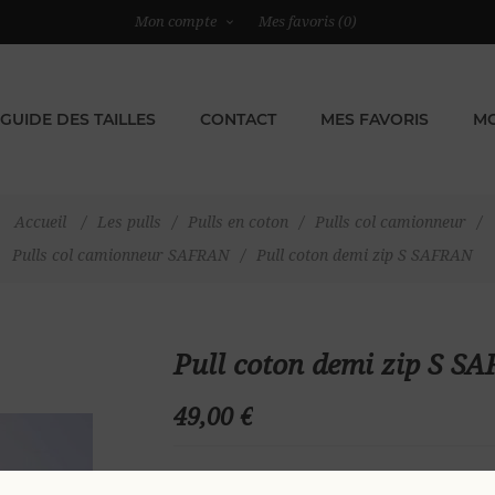
Mon compte
Mes favoris
(0)
GUIDE DES TAILLES
CONTACT
MES FAVORIS
MO
Accueil
/
Les pulls
/
Pulls en coton
/
Pulls col camionneur
/
Pulls col camionneur SAFRAN
/
Pull coton demi zip S SAFRAN
Pull coton demi zip S S
49,00 €