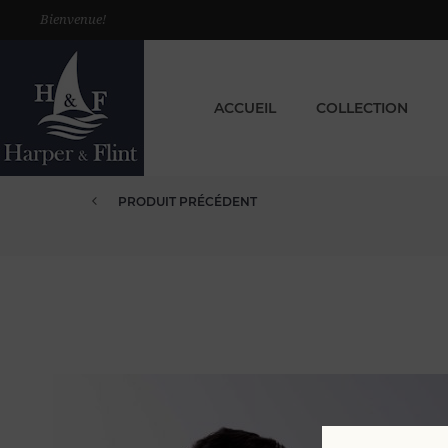
Bienvenue!
ACCUEIL
COLLECTION
PRODUIT PRÉCÉDENT
PULL COTON DEMI ZIP M SAFRA...