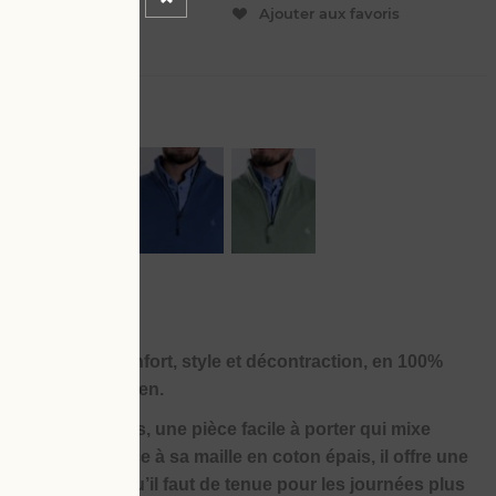
ER
Ajouter aux favoris
L
4 XL
s les cases : confort, style et décontraction, en 100%
agner au quotidien.
00% coton épais, une pièce facile à porter qui mixe
 bien pensés. Grâce à sa maille en coton épais, il offre une
rdant juste ce qu’il faut de tenue pour les journées plus