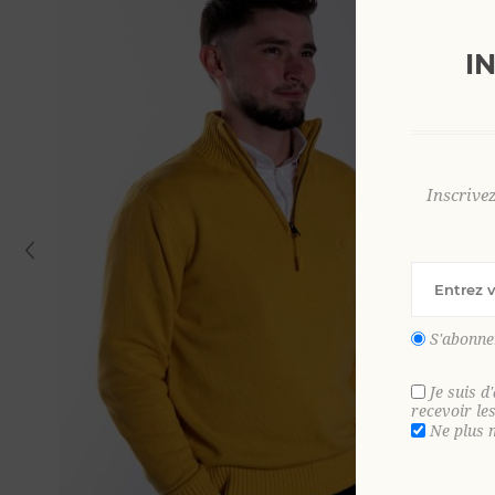
I
Inscrive
S'abonne
Je suis d
recevoir le
Ne plus 