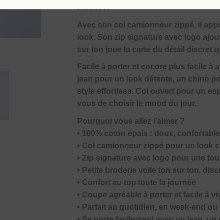
fraîches.
Avec son col camionneur zippé, il app
look. Son zip signature avec logo ajoute
sur ton joue la carte du détail discret qu
Facile à porter et encore plus facile à 
jean pour un look détente, un chino p
style effortless. Col ouvert pour un e
vous de choisir le mood du jour.
Pourquoi vous allez l’aimer ?
• 100% coton épais : doux, confortable
• Col camionneur zippé pour un look 
• Zip signature avec logo pour une to
• Petite broderie voile ton sur ton, dis
• Confort au top toute la journée
• Coupe agréable à porter et facile à vi
• Parfait au quotidien, en week-end ou 
• Se porte facilement avec un jean, un