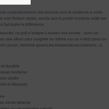
orte instantanément une touche cool et moderne à votre
 une finition stylée, tandis que la petite broderie voile ton
i fait toute la différence.
associer, ce pull s’adapte à toutes vos envies : avec un
our une allure plus soignée ou même sur un t-shirt pour un
sprit casual, remonté quand les températures baissent : à
 et durable
casual moderne
uche stylée
crète et élégante
vre
en sortie détente
 chino ou un pantalon casual