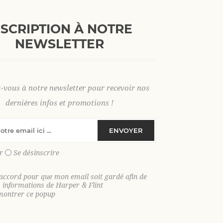
+
AJOUTER AU PANI
-
NSCRIPTION À NOTRE
NEWSLETTER
S
M
L
XL
2 XL
3 X
z-vous à notre newsletter pour recevoir nos
dernières infos et promotions !
SKU:
35444
ENVOYER
GTIN:
9306621022331
r
Se désinscrire
Le pull col camionneur qui coche toute
coton épais, parfait pour vous accomp
'accord pour que mon email soit gardé afin de
s informations de Harper & Flint
Adoptez notre pull col camionneur en 1
montrer ce popup
confort, allure casual et petits détails
sensation douce et agréable tout en ga