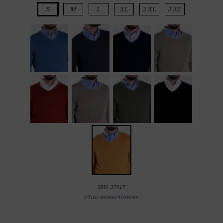
S
M
L
XL
2 XL
3 XL
SKU:
37017
GTIN:
9306621038080