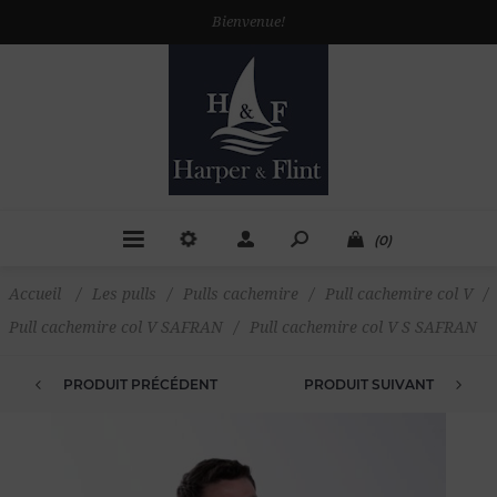
Bienvenue!
(0)
Accueil
/
Les pulls
/
Pulls cachemire
/
Pull cachemire col V
/
Pull cachemire col V SAFRAN
/
Pull cachemire col V S SAFRAN
PRODUIT PRÉCÉDENT
PRODUIT SUIVANT