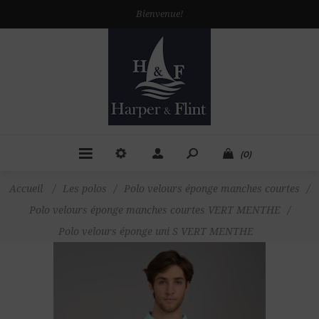
Bienvenue!
(0)
Accueil
/
Les polos
/
Polo velours éponge manches courtes
/
Polo velours éponge manches courtes VERT MENTHE
/
Polo velours éponge uni S VERT MENTHE