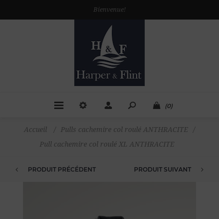
Bienvenue!
(0)
Accueil
/
Pulls cachemire col roulé ANTHRACITE
/
Pull cachemire col roulé XL ANTHRACITE
PRODUIT PRÉCÉDENT
PRODUIT SUIVANT