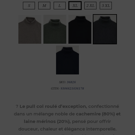
S
M
L
XL
2 XL
3 XL
SKU:
36826
GTIN:
9306621036178
?
Le pull col roulé d’exception
, confectionné
dans un mélange noble de
cachemire (80%) et
laine mérinos (20%)
, pensé pour offrir
douceur, chaleur et élégance intemporelle.