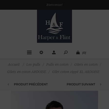
Bienvenue!
(0)
Accueil
/
Les pulls
/
Pulls en coton
/
Gilets en coton
/
Gilets en coton ARDOISE
/
Gilet coton zippé XL ARDOISE
PRODUIT PRÉCÉDENT
PRODUIT SUIVANT