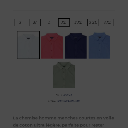
S
M
L
XL
2 XL
3 XL
4 XL
SKU:
35694
GTIN:
9306621024830
La chemise homme manches courtes en
voile
de coton ultra légère
, parfaite pour rester