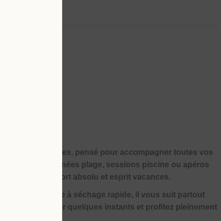
 bain à larges rayures, pensé pour accompagner toutes vos
improvisées, journées plage, sessions piscine ou apéros
tyle affirmé, confort absolu et esprit vacances.
 dans une matière à séchage rapide, il vous suit partout
eau, laissez sécher quelques instants et profitez pleinement