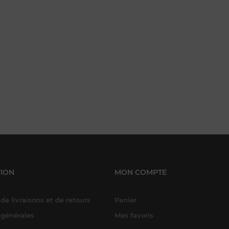
ION
MON COMPTE
de livraisons et de retours
Panier
 générales
Mes favoris