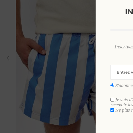
I
Inscrive
S'abonne
Je suis d
recevoir le
Ne plus 