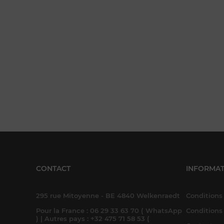
CONTACT
INFORMAT
295 rue Mitoyenne - BE 4840 Welkenraedt
Conditions 
Pour la France : 06 29 33 63 70 ( WhatsApp
Conditions
) | Autres pays : +32 475 71 58 53 (