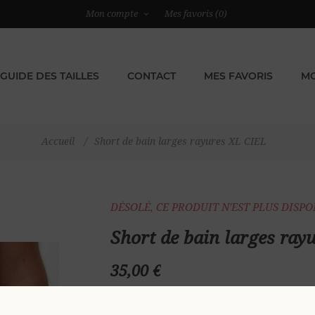
Mon compte
Mes favoris
(0)
GUIDE DES TAILLES
CONTACT
MES FAVORIS
MO
Accueil
/
Short de bain larges rayures XL CIEL
DÉSOLÉ, CE PRODUIT N'EST PLUS DISP
Short de bain larges ray
35,00 €