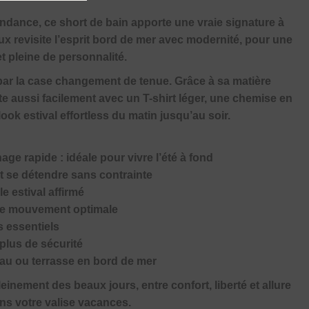
ndance, ce short de bain apporte une vraie signature à
ux revisite l’esprit bord de mer avec modernité, pour une
et pleine de personnalité.
 par la case changement de tenue. Grâce à sa matière
orte aussi facilement avec un T-shirt léger, une chemise en
ook estival effortless du matin jusqu’au soir.
age rapide : idéale pour vivre l’été à fond
t se détendre sans contrainte
e estival affirmé
 de mouvement optimale
s essentiels
 plus de sécurité
teau ou terrasse en bord de mer
leinement des beaux jours, entre confort, liberté et allure
ans votre valise vacances.