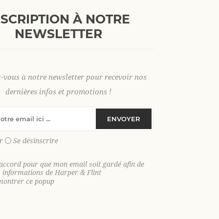
Ajouter aux favoris
NSCRIPTION À NOTRE
NEWSLETTER
XL
z-vous à notre newsletter pour recevoir nos
dernières infos et promotions !
SKU:
35837
ENVOYER
GTIN:
9306621026261
r
Se désinscrire
Cap sur le soleil avec notre short de
aventures estivales. Entre baignades 
'accord pour que mon email soit gardé afin de
s informations de Harper & Flint
face au coucher du soleil, il combine s
montrer ce popup
Léger, ultra agréable à porter et conçu
sans jamais vous ralentir. Sortez de l’
de votre journée, toujours avec style.