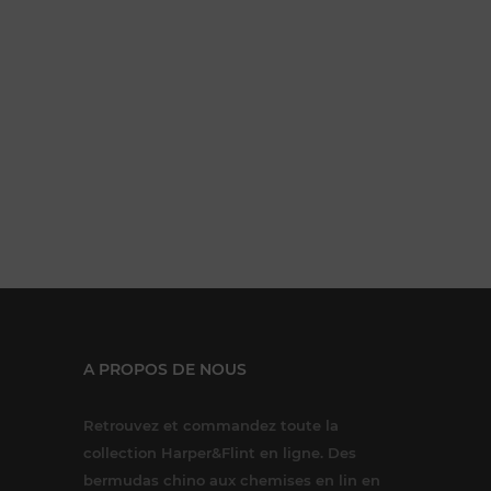
A PROPOS DE NOUS
Retrouvez et commandez toute la
collection Harper&Flint en ligne. Des
bermudas chino aux chemises en lin en