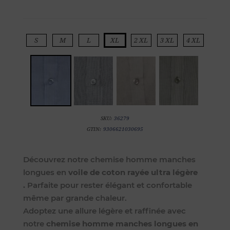
S
M
L
XL
2 XL
3 XL
4 XL
SKU:
36279
GTIN:
9306621030695
Découvrez notre chemise homme manches
longues en
voile de coton rayée ultra légère
.
Parfaite pour rester élégant et confortable
même par grande chaleur.
Adoptez une allure légère et raffinée avec
notre
chemise homme manches longues en