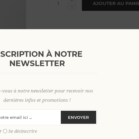
+
AJOUTER AU PANI
-
L
XL
2 XL
3 XL
4 XL
NSCRIPTION À NOTRE
NEWSLETTER
SKU:
35748
GTIN:
9306621025370
z-vous à notre newsletter pour recevoir nos
dernières infos et promotions !
Découvrez notre polo en
velours épong
décontracté tout au long de l’été.
ENVOYER
Craquez pour notre
polo en velours ép
douceur et style au quotidien. Confection
r
Se désinscrire
porter, il procure une sensation de légèr