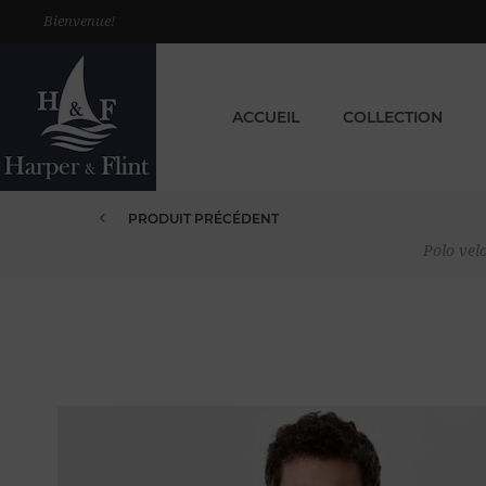
Bienvenue!
ACCUEIL
COLLECTION
PRODUIT PRÉCÉDENT
POLO VELOURS ÉPONGE UNI L C...
Polo ve