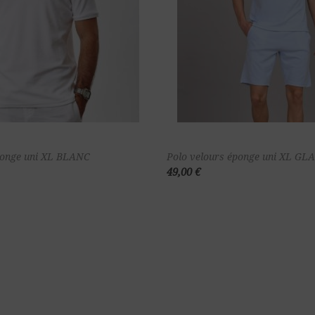
Ajouter au
Ajou
ponge uni XL BLANC
Polo velours éponge uni XL GL
49,00 €
panier
pa