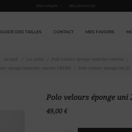
Mon compte
Mes favoris
(0)
GUIDE DES TAILLES
CONTACT
MES FAVORIS
MO
Accueil
/
Les polos
/
Polo velours éponge manches courtes
/
lours éponge manches courtes CREME
/
Polo velours éponge uni X
Polo velours éponge un
49,00 €