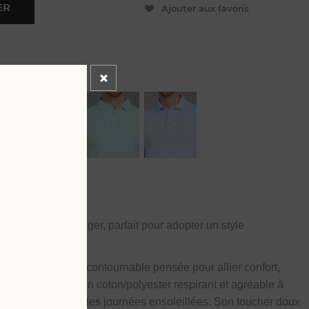
ER
Ajouter aux favoris
e
, confortable et léger, parfait pour adopter un style
onge
, une pièce incontournable pensée pour allier confort,
né dans un tissu en coton/polyester respirant et agréable à
eté idéale pendant les journées ensoleillées. Son toucher doux