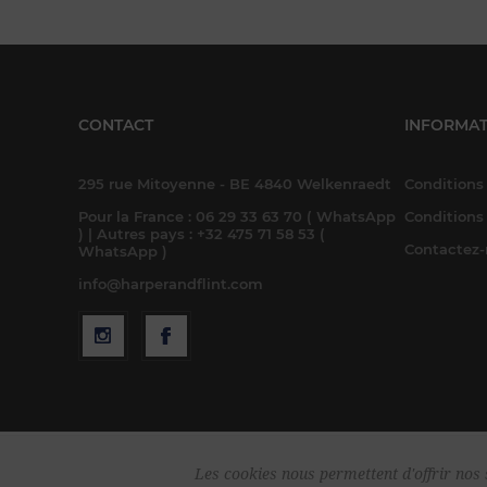
CONTACT
INFORMAT
295 rue Mitoyenne - BE 4840 Welkenraedt
Conditions 
Pour la France : 06 29 33 63 70 ( WhatsApp
Conditions
) | Autres pays : +32 475 71 58 53 (
Contactez
WhatsApp )
info@harperandflint.com
Les cookies nous permettent d'offrir nos s
Cop