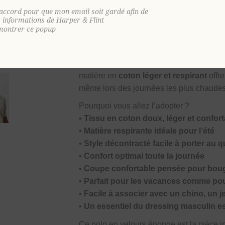
et sa matière naturelle en font un indispen
'accord pour que mon email soit gardé afin de
confortable et tendance. Un polo facile 
s informations de Harper & Flint
montrer ce popup
Grâce à sa
coupe confortable et décon
Portez-le avec un pantalon chino pour u
chino léger pour un style détendu penda
matière en
coton léger et respirant
offre
même lors des journées les plus chaude
Pourquoi vous allez l’adopter ?
•
Tissu en coton doux, léger et confor
•
Matière respirante idéale pour l’été
•
Style décontracté facile à porter au q
•
Confort optimal toute la journée
•
Coupe confortable pensée pour boug
•
Parfait pour les vacances comme pou
•
Facile à associer avec un chino, un j
•
Un essentiel du dressing masculin es
Ce polo en velours éponge est la pièce i