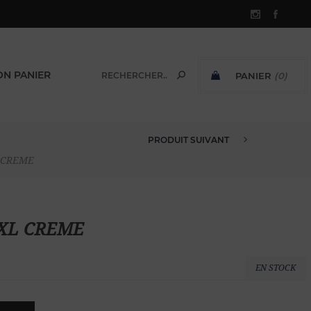
N PANIER
PANIER
(0)
SOUS-TOTAL:
PRODUIT SUIVANT
POLO VELOURS ÉPONGE UNI 2 X...
L CREME
i XL CREME
EN STOCK