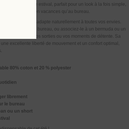
sable du vestiaire estival, parfait pour un look à la fois simple,
à porter aussi bien en vacances qu’au bureau.
tractée
, ce polo s’adapte naturellement à toutes vos envies.
ne allure casual au bureau, ou associez-le à un bermuda ou un
nt vos vacances, vos sorties ou vos moments de détente. Sa
 une excellente liberté de mouvement et un confort optimal,
s.
table 80% coton et 20 % polyester
uotidien
er librement
r le bureau
ean ou un short
tival
ndispensable de cet été !