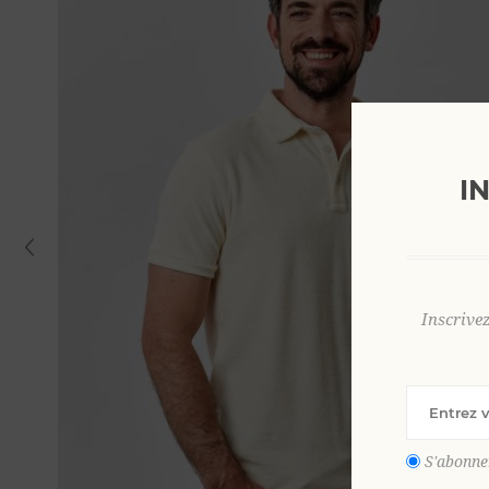
I
Inscrive
S'abonne