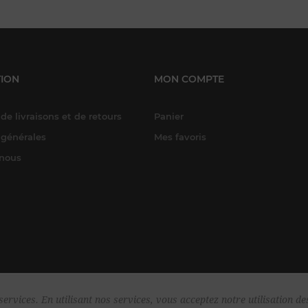
ION
MON COMPTE
de livraisons et de retours
Panier
 générales
Mes favoris
-nous
ervices. En utilisant nos services, vous acceptez notre utilisation de
yright © 2026 Harper & Flint. Tous droits réservés.
Powered by
nopComme