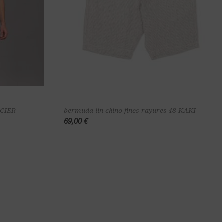
ter au
Ajouter au
ACIER
bermuda lin chino fines rayures 48 KAKI
69,00 €
nier
panier