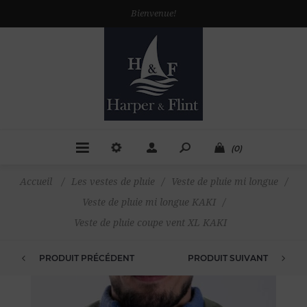
Bienvenue!
(0)
Accueil
/
Les vestes de pluie
/
Veste de pluie mi longue
/
Veste de pluie mi longue KAKI
/
Veste de pluie coupe vent XL KAKI
PRODUIT PRÉCÉDENT
PRODUIT SUIVANT