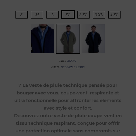
S
M
L
XL
2 XL
3 XL
4 XL
SKU:
36507
GTIN:
9306621032989
?
La veste de pluie technique pensée pour
bouger avec vous
, coupe-vent, respirante et
ultra fonctionnelle pour affronter les éléments
avec style et confort.
Découvrez notre
veste de pluie coupe-vent en
tissu technique respirant
, conçue pour offrir
une protection optimale sans compromis sur