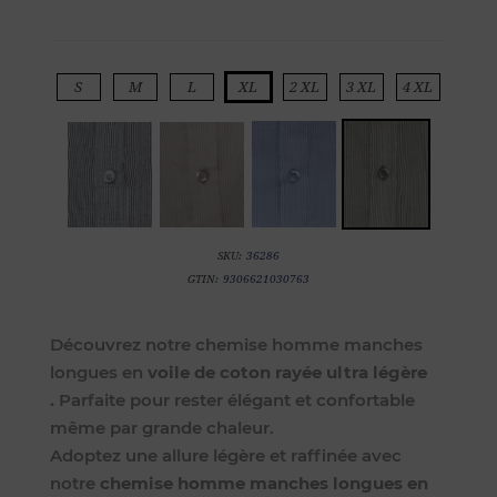
S
M
L
XL
2 XL
3 XL
4 XL
SKU:
36286
GTIN:
9306621030763
Découvrez notre chemise homme manches
longues en
voile de coton rayée ultra légère
.
Parfaite pour rester élégant et confortable
même par grande chaleur.
Adoptez une allure légère et raffinée avec
notre
chemise homme manches longues en