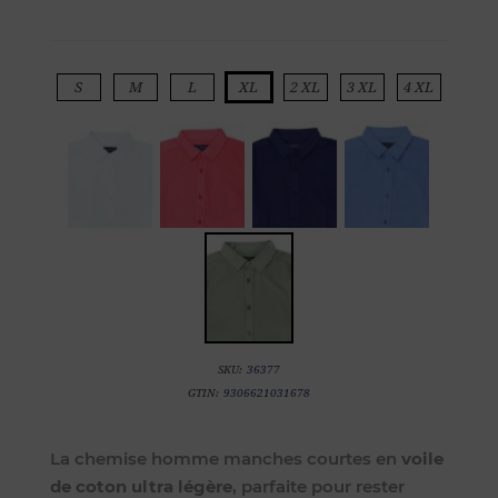
S
M
L
XL
2 XL
3 XL
4 XL
SKU:
36377
GTIN:
9306621031678
La chemise homme manches courtes en
voile
de coton ultra légère
, parfaite pour rester