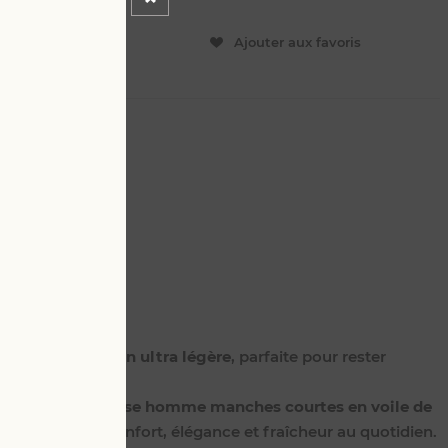
ER
Ajouter aux favoris
L
4 XL
 en
voile de coton ultra légère
, parfaite pour rester
de chaleur.
avec notre
chemise homme manches courtes en voile de
our conjuguer confort, élégance et fraîcheur au quotidien.