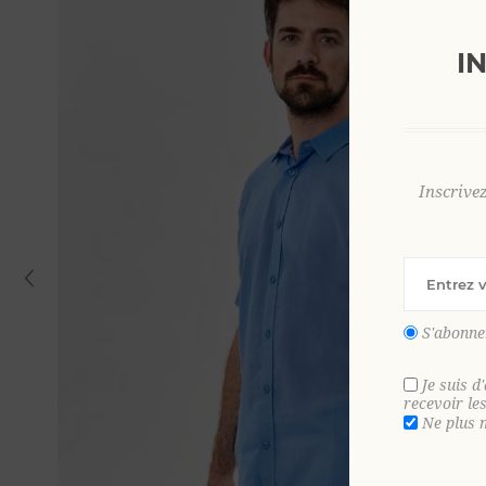
I
Inscrive
S'abonne
Je suis d
recevoir le
Ne plus 