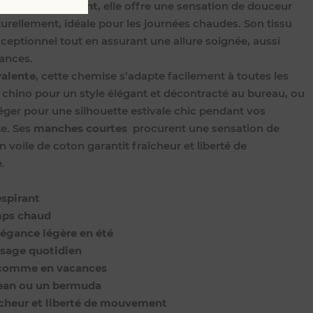
 léger et respirant
, elle offre une sensation de douceur
aturellement, idéale pour les journées chaudes. Son tissu
xceptionnel tout en assurant une allure soignée, aussi
cances.
valente
, cette chemise s’adapte facilement à toutes les
 chino pour un style élégant et décontracté au bureau, ou
éger pour une silhouette estivale chic pendant vos
e. Ses
manches courtes
procurent une sensation de
n voile de coton garantit fraîcheur et liberté de
.
espirant
mps chaud
légance légère en été
usage quotidien
au comme en vacances
 jean ou un bermuda
aîcheur et liberté de mouvement