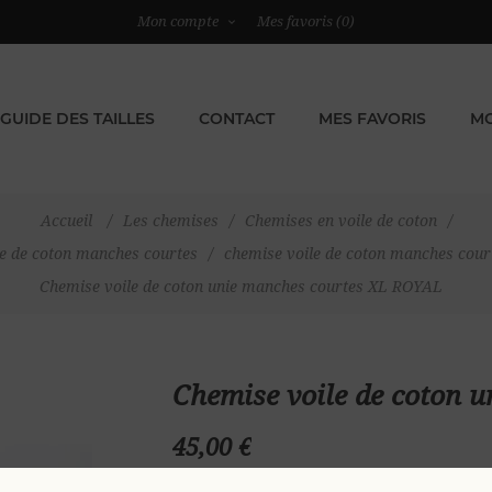
Mon compte
Mes favoris
(0)
GUIDE DES TAILLES
CONTACT
MES FAVORIS
MO
Accueil
/
Les chemises
/
Chemises en voile de coton
/
le de coton manches courtes
/
chemise voile de coton manches cou
Chemise voile de coton unie manches courtes XL ROYAL
Chemise voile de coton 
45,00 €