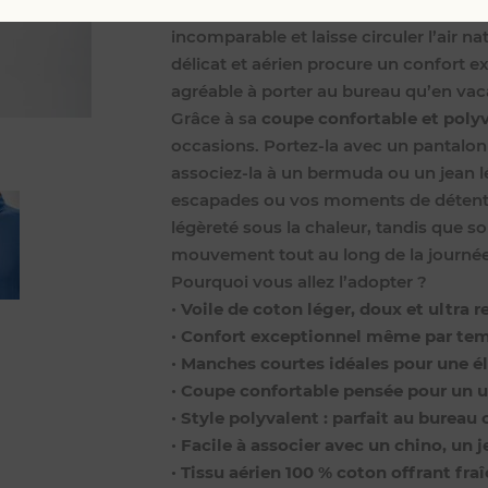
Confectionnée dans un
voile de coton
incomparable et laisse circuler l’air n
délicat et aérien procure un confort e
agréable à porter au bureau qu’en va
Grâce à sa
coupe confortable et poly
occasions. Portez-la avec un pantalon
associez-la à un bermuda ou un jean l
escapades ou vos moments de détent
légèreté sous la chaleur, tandis que so
mouvement tout au long de la journée
Pourquoi vous allez l’adopter ?
•
Voile de coton léger, doux et ultra r
•
Confort exceptionnel même par te
•
Manches courtes idéales pour une é
•
Coupe confortable pensée pour un 
•
Style polyvalent : parfait au bure
•
Facile à associer avec un chino, un
•
Tissu aérien 100 % coton offrant fr