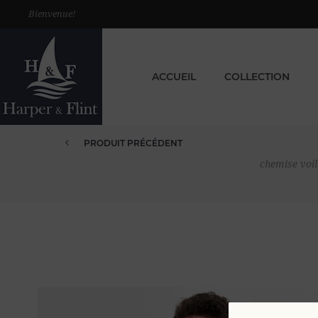
Bienvenue!
ACCUEIL
COLLECTION
PRODUIT PRÉCÉDENT
CHEMISE VOILE DE COTON UNIE...
chemise voi