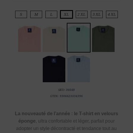
S
M
L
XL
2 XL
3 XL
4 XL
SKU:
36648
GTIN:
9306621034396
La nouveauté de l’année : le T-shirt en velours
éponge
, ultra confortable et léger, parfait pour
adopter un style décontracté et tendance tout au