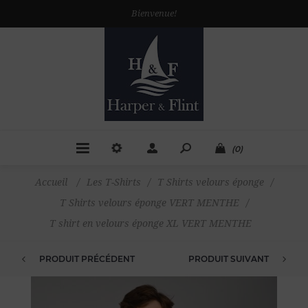
Bienvenue!
(0)
Accueil
/
Les T-Shirts
/
T Shirts velours éponge
/
T Shirts velours éponge VERT MENTHE
/
T shirt en velours éponge XL VERT MENTHE
PRODUIT PRÉCÉDENT
PRODUIT SUIVANT