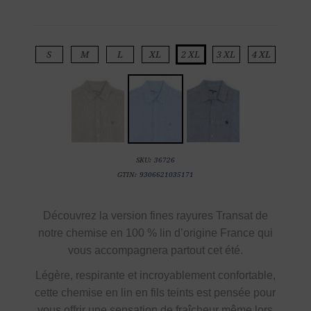
S
M
L
XL
2 XL
3 XL
4 XL
SKU:
36726
GTIN:
9306621035171
Découvrez la
version fines rayures Transat de
notre
chemise en
100 % lin d’origine France
qui
vous accompagnera partout cet été.
Légère, respirante et incroyablement confortable,
cette chemise en lin en fils teints est pensée pour
vous offrir une sensation de fraîcheur même lors