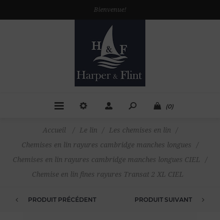
Bienvenue!
(0)
Accueil
/
Le lin
/
Les chemises en lin
/
Chemises en lin rayures cambridge manches longues
/
Chemises en lin rayures cambridge manches longues CIEL
/
Chemise en lin fines rayures Transat 2 XL CIEL
PRODUIT PRÉCÉDENT
PRODUIT SUIVANT