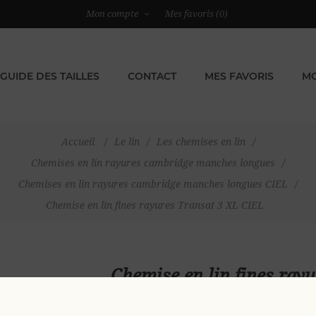
Mon compte
Mes favoris
(0)
GUIDE DES TAILLES
CONTACT
MES FAVORIS
MO
Accueil
/
Le lin
/
Les chemises en lin
/
Chemises en lin rayures cambridge manches longues
/
Chemises en lin rayures cambridge manches longues CIEL
/
Chemise en lin fines rayures Transat 3 XL CIEL
Chemise en lin fines ray
79,00 €