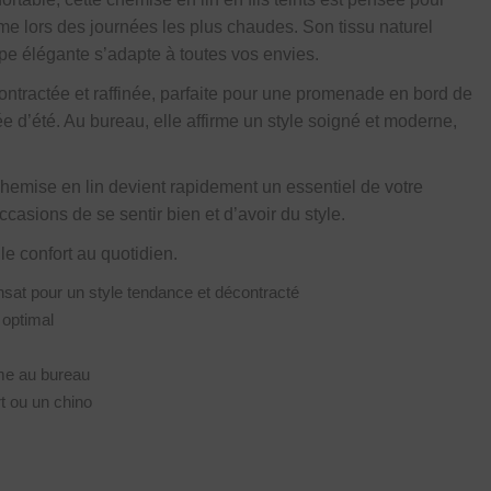
me lors des journées les plus chaudes. Son tissu naturel
upe élégante s’adapte à toutes vos envies.
ontractée et raffinée, parfaite pour une promenade en bord de
e d’été. Au bureau, elle affirme un style soigné et moderne,
e chemise en lin devient rapidement un essentiel de votre
ccasions de se sentir bien et d’avoir du style.
 le confort au quotidien.
ransat pour un style tendance et décontracté
 optimal
mme au bureau
rt ou un chino