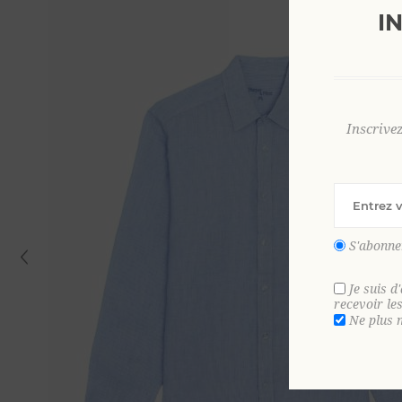
I
Inscrive
S'abonne
Je suis d
recevoir le
Ne plus 