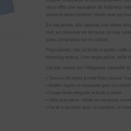
vous offrir une sensation de fraîcheur mê
laisse la peau respirer, tandis que sa co
En vacances, elle apporte une allure déc
mer, un déjeuner en terrasse ou une soiré
sans compromis sur le confort.
Polyvalente, chic et facile à porter, cett
dressing estival. Une seule pièce, mille o
Cet été, misez sur l’élégance naturelle et
• Tissu en fils teints à motif fines rayures T
• Matière légère et respirante pour un confort
• Coupe droite élégante et facile à porter
• Style polyvalent : idéale en vacances co
• Facile à associer avec un pantalon, un sho