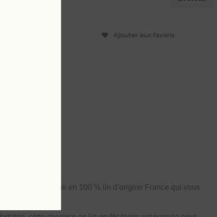
ER
Ajouter aux favoris
L
4 XL
at de notre
chemise en
100 % lin d’origine France
qui vous
rtable, cette chemise en lin en fils teints est pensée pour