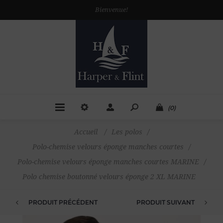
Bienvenue!
(0)
Accueil
/
Les polos
/
Polo-chemise velours éponge manches courtes
/
Polo-chemise velours éponge manches courtes MARINE
/
Polo chemise boutonné velours éponge 2 XL MARINE
PRODUIT PRÉCÉDENT
PRODUIT SUIVANT