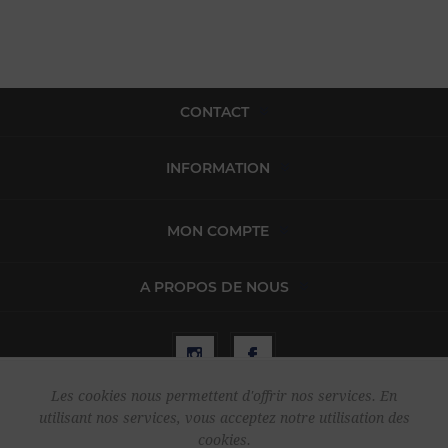
CONTACT
INFORMATION
MON COMPTE
A PROPOS DE NOUS
Les cookies nous permettent d'offrir nos services. En
utilisant nos services, vous acceptez notre utilisation des
Copyright © 2026 Harper & Flint. Tous droits réservés.
cookies.