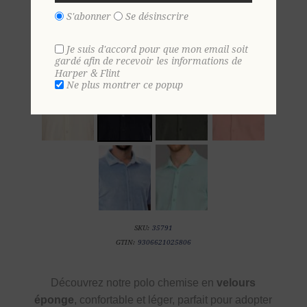
S'abonner
Se désinscrire
Je suis d'accord pour que mon email soit
S
M
L
XL
2 XL
3 XL
4 XL
gardé afin de recevoir les informations de
Harper & Flint
Ne plus montrer ce popup
SKU:
35791
GTIN:
9306621025806
Découvrez notre polo chemise en
velours
éponge
, confortable et léger, parfait pour adopter