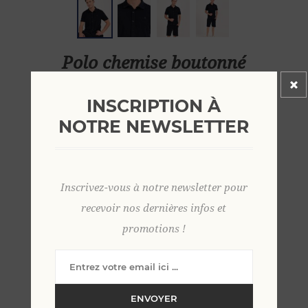
Polo chemise boutonné
velours éponge XL MARINE
INSCRIPTION À
NOTRE NEWSLETTER
59,00 €
EN STOCK
Inscrivez-vous à notre newsletter pour
recevoir nos dernières infos et
+
-
promotions !
AJOUTER AU PANIER
Ajouter aux favoris
ENVOYER