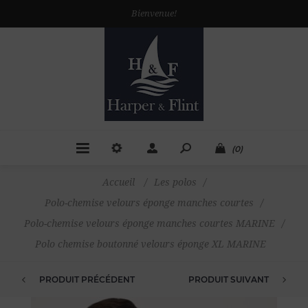
Bienvenue!
(0)
Accueil
/
Les polos
/
Polo-chemise velours éponge manches courtes
/
Polo-chemise velours éponge manches courtes MARINE
/
Polo chemise boutonné velours éponge XL MARINE
PRODUIT PRÉCÉDENT
PRODUIT SUIVANT