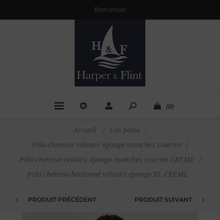
Bienvenue!
(0)
Accueil
/
Les polos
/
Polo-chemise velours éponge manches courtes
/
Polo-chemise velours éponge manches courtes CREME
/
Polo chemise boutonné velours éponge XL CREME
PRODUIT PRÉCÉDENT
PRODUIT SUIVANT