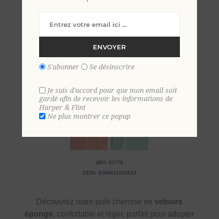
L
XL
2 XL
3 XL
4 XL
ENVOYER
S'abonner
Se désinscrire
Je suis d'accord pour que mon email soit
gardé afin de recevoir les informations de
Harper & Flint
Ne plus montrer ce popup
SKU:
35776
GTIN:
9306621025653
Découvrez notre polo chemise en
velours
éponge
, confortable et léger, parfait pour adopter