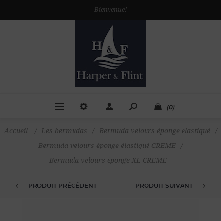
Bienvenue!
(0)
Accueil
/
Les bermudas
/
Bermuda velours éponge élastiqué
/
Bermuda velours éponge élastiqué CREME
/
Bermuda velours éponge XL CREME
PRODUIT PRÉCÉDENT
PRODUIT SUIVANT