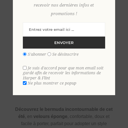
recevoir nos dernières infos et
promotions !
S
M
L
XL
2 XL
ENVOYER
S'abonner
Se désinscrire
Je suis d'accord pour que mon email soit
gardé afin de recevoir les informations de
Harper & Flint
Ne plus montrer ce popup
SKU:
35808
GTIN:
9306621025974
Découvrez le bermuda incontournable de cet
été
, en
velours éponge
, confortable, doux et
facile à porter, parfait pour adopter un style