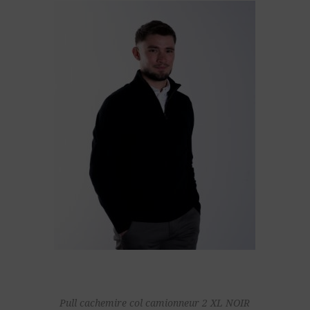
Pull cachemire col camionneur 2 XL NOIR