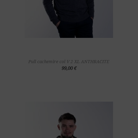
Pull cachemire col V 2 XL ANTHRACITE
99,00 €