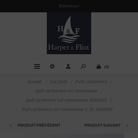
Bienvenue!
(0)
Accueil
/
Les pulls
/
Pulls cachemire
/
pull cachemire col camionneur
/
pull cachemire col camionneur MARINE
/
Pull cachemire col camionneur 2 XL MARINE
PRODUIT PRÉCÉDENT
PRODUIT SUIVANT