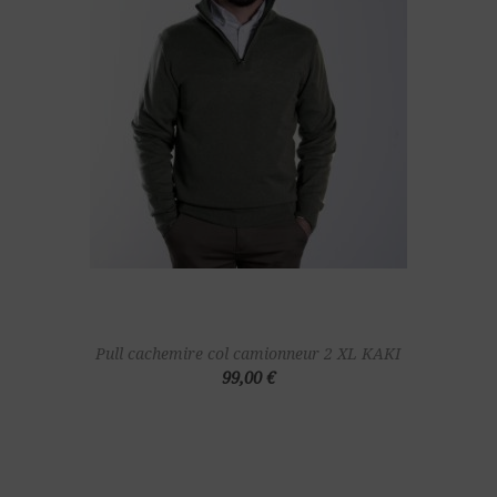
Pull cachemire col camionneur 2 XL KAKI
99,00 €