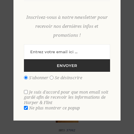
Inscrivez-vous à notre newsletter pour
S
M
L
XL
2 XL
3 XL
recevoir nos dernières infos et
promotions !
ENVOYER
S'abonner
Se désinscrire
Je suis d'accord pour que mon email soit
gardé afin de recevoir les informations de
Harper & Flint
Ne plus montrer ce popup
SKU:
37062