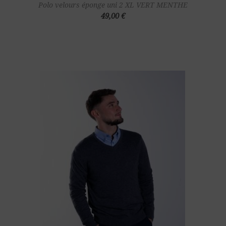
Polo velours éponge uni 2 XL VERT MENTHE
49,00 €