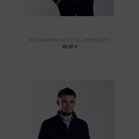
Pull cachemire col V 2 XL ANTHRACITE
99,00 €