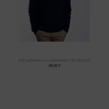
Pull cachemire col camionneur 2 XL MARINE
99,00 €