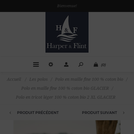
Bienvenue!
(0)
Accueil
/
Les polos
/
Polo en maille fine 100 % coton bio
/
Polo en maille fine 100 % coton bio GLACIER
/
Polo en tricot léger 100 % coton bio 2 XL GLACIER
PRODUIT PRÉCÉDENT
PRODUIT SUIVANT