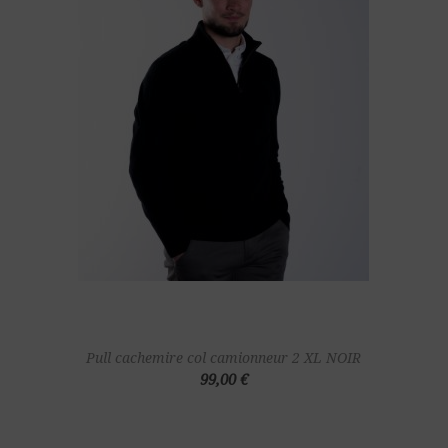
Pull cachemire col camionneur 2 XL NOIR
99,00 €