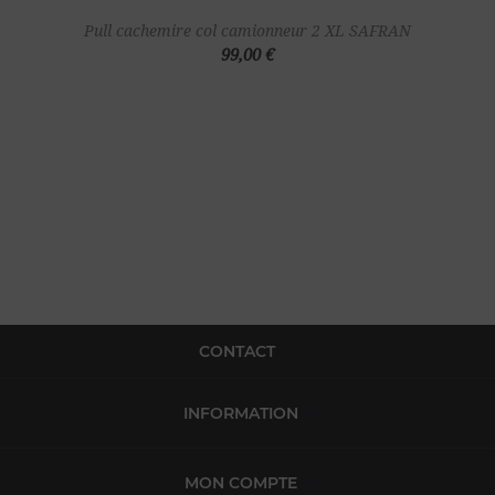
Pull cachemire col camionneur 2 XL SAFRAN
99,00 €
CONTACT
INFORMATION
MON COMPTE