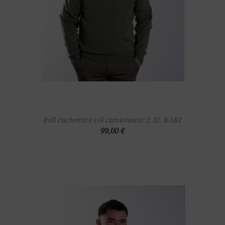
Pull cachemire col camionneur 2 XL KAKI
99,00 €