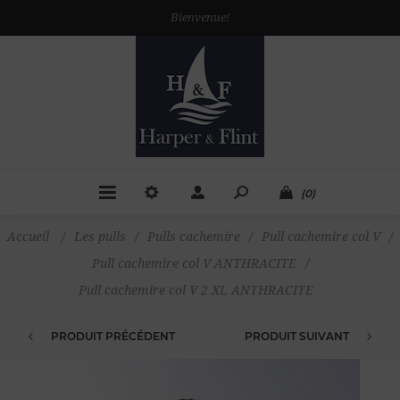
Bienvenue!
(0)
Accueil
/
Les pulls
/
Pulls cachemire
/
Pull cachemire col V
/
Pull cachemire col V ANTHRACITE
/
Pull cachemire col V 2 XL ANTHRACITE
PRODUIT PRÉCÉDENT
PRODUIT SUIVANT