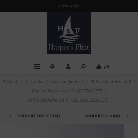
Bienvenue!
(0)
Accueil
/
Les pulls
/
Pulls cachemire
/
Pull cachemire col V
/
Pull cachemire col V ANTHRACITE
/
Pull cachemire col V 3 XL ANTHRACITE
PRODUIT PRÉCÉDENT
PRODUIT SUIVANT