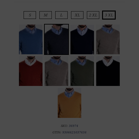
S
M
L
XL
2 XL
3 XL
SKU:
36974
GTIN:
9306621037656