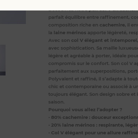
mérinos (20%)
, pensé pour offrir dou
Découvrez notre
pull col V en cachem
parfait équilibre entre raffinement, co
composition riche en
cachemire
, il 
la
laine mérinos
apporte légèreté, resp
Avec son
col V élégant et intemporel
avec sophistication. Sa maille luxueus
légère et agréable à porter, idéale pou
compromis sur le confort. Son col V a
parfaitement aux superpositions, port
Polyvalent et raffiné, il s’adapte à to
chic et contemporaine ou associé à un
toujours élégant. Son design sobre et 
saison.
Pourquoi vous allez l’adopter ?
•
80% cachemire : douceur exception
•
20% laine mérinos : respirante, lég
•
Col V élégant pour une allure raffin