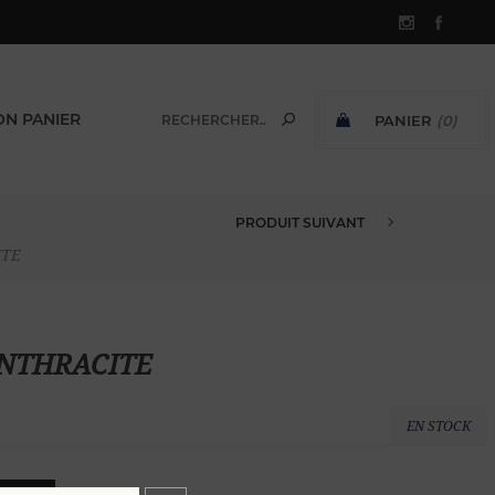
N PANIER
PANIER
(0)
SOUS-TOTAL:
PRODUIT SUIVANT
PULL CACHEMIRE COL V M ANTH...
ITE
 ANTHRACITE
EN STOCK