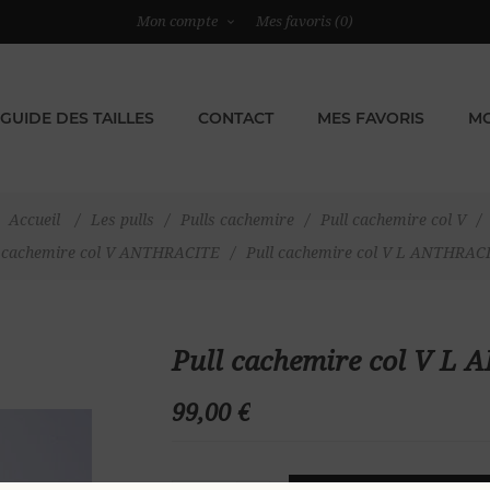
Mon compte
Mes favoris
(0)
GUIDE DES TAILLES
CONTACT
MES FAVORIS
MO
Accueil
/
Les pulls
/
Pulls cachemire
/
Pull cachemire col V
/
l cachemire col V ANTHRACITE
/
Pull cachemire col V L ANTHRAC
Pull cachemire col V L
99,00 €