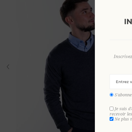
I
Inscrive
S'abonne
Je suis d
recevoir le
Ne plus 