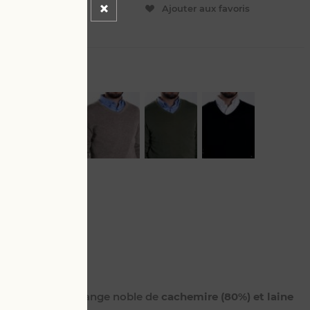
ER
Ajouter aux favoris
L
onné dans un mélange noble de
cachemire (80%) et laine