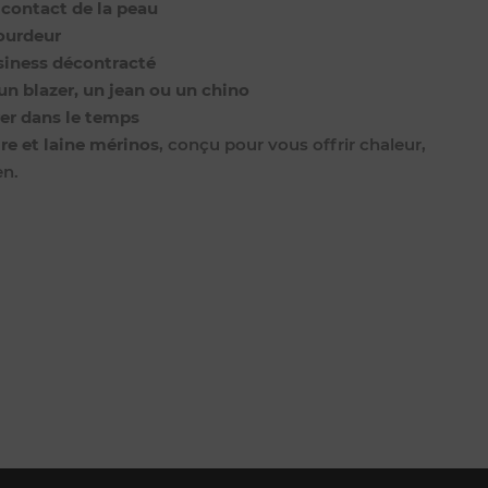
 contact de la peau
lourdeur
usiness décontracté
un blazer, un jean ou un chino
er dans le temps
re et laine mérinos
, conçu pour vous offrir chaleur,
en.