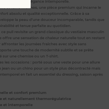
ceur, chaleur et élégance intemporelle.
ire et laine mérinos
, une pièce premium qui incarne le
nfort absolu et qualité exceptionnelle. Grâce à sa
enveloppe la peau d’une douceur incomparable, tandis que
irabilité et tenue parfaite au quotidien.
, ce pull revisite un grand classique du vestiaire masculin
e offre une sensation de chaleur naturelle tout en restant
r affronter les journées fraîches avec style sans
pporte une touche de modernité subtile et se prête
é sur une chemise ou un T-shirt.
utes les occasions : porté sous une veste pour une allure
 jean ou un chino pour un style plus décontracté mais
intemporel en fait un essentiel du dressing, saison après
nelle et confort premium
ère et naturellement thermorégulatrice
ée et intemporelle