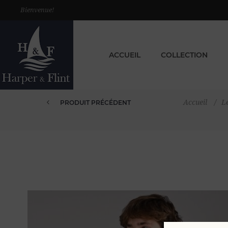
Bienvenue!
ACCUEIL
COLLECTION
Accueil
/
Le
PRODUIT PRÉCÉDENT
T SHIRT EN VELOURS ÉPONGE X...