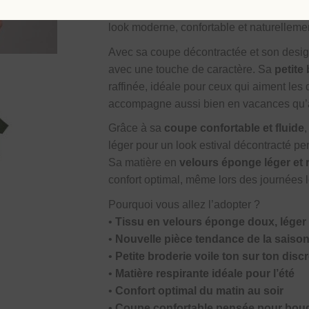
Son toucher ultra doux et sa texture uniq
look moderne, confortable et naturelleme
Avec sa coupe décontractée et son design
avec une touche de caractère. Sa
petite
raffinée, idéale pour ceux qui aiment les d
accompagne aussi bien en vacances qu’au
Grâce à sa
coupe confortable et fluide
léger pour un look estival décontracté p
Sa matière en
velours éponge léger et 
confort optimal, même lors des journées 
Pourquoi vous allez l’adopter ?
•
Tissu en velours éponge doux, léger 
•
Nouvelle pièce tendance de la saiso
•
Petite broderie voile ton sur ton disc
•
Matière respirante idéale pour l’été
•
Confort optimal du matin au soir
•
Coupe confortable pensée pour boug