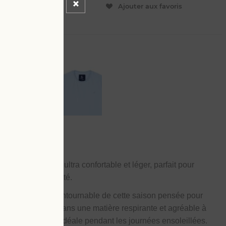
ER
Ajouter aux favoris
L
n velours éponge
, ultra confortable et léger, parfait pour
out au long de l’été.
onge
, la pièce incontournable de cette saison pensée pour
dien. Confectionné dans une matière respirante et agréable à
eur et de légèreté idéale pendant les journées ensoleillées.