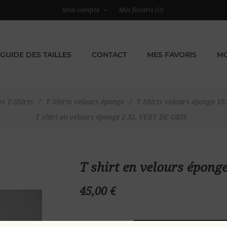
Mon compte
Mes favoris
(0)
GUIDE DES TAILLES
CONTACT
MES FAVORIS
MO
s T-Shirts
/
T Shirts velours éponge
/
T Shirts velours éponge V
T shirt en velours éponge 2 XL VERT DE GRIS
T shirt en velours épon
45,00 €