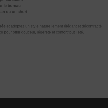
r le bureau
ean ou un short
née
et adoptez un style naturellement élégant et décontracté
çu pour offrir douceur, légèreté et confort tout l’été.