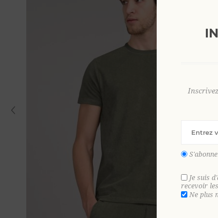
I
Inscrive
S'abonne
Je suis d
recevoir le
Ne plus 