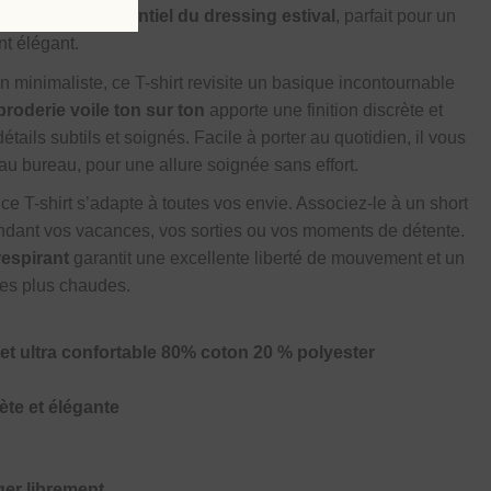
ue en font un
essentiel du dressing estival
, parfait pour un
nt élégant.
 minimaliste, ce T-shirt revisite un basique incontournable
 broderie voile ton sur ton
apporte une finition discrète et
étails subtils et soignés. Facile à porter au quotidien, il vous
 bureau, pour une allure soignée sans effort.
, ce T-shirt s’adapte à toutes vos envie. Associez-le à un short
endant vos vacances, vos sorties ou vos moments de détente.
respirant
garantit une excellente liberté de mouvement et un
les plus chaudes.
et ultra confortable 80% coton 20 % polyester
n
rète et élégante
er librement