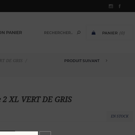
N PANIER
PANIER
(0)
SOUS-TOTAL:
ERT DE GRIS
/
PRODUIT SUIVANT
T SHIRT EN VELOURS ÉPONGE 3...
ge 2 XL VERT DE GRIS
EN STOCK