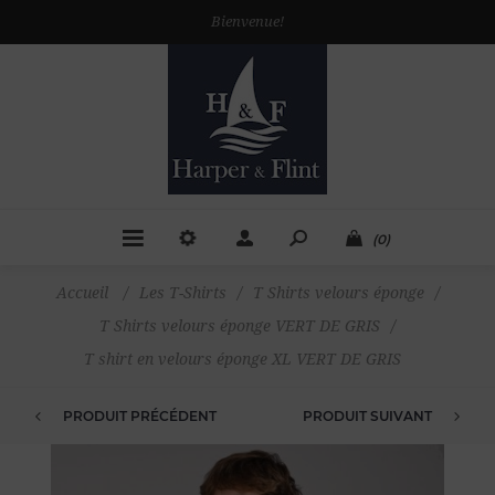
Bienvenue!
(0)
Accueil
/
Les T-Shirts
/
T Shirts velours éponge
/
T Shirts velours éponge VERT DE GRIS
/
T shirt en velours éponge XL VERT DE GRIS
PRODUIT PRÉCÉDENT
PRODUIT SUIVANT