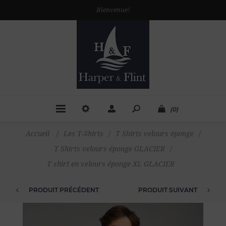
Bienvenue!
(0)
Accueil
/
Les T-Shirts
/
T Shirts velours éponge
/
T Shirts velours éponge GLACIER
/
T shirt en velours éponge XL GLACIER
PRODUIT PRÉCÉDENT
PRODUIT SUIVANT