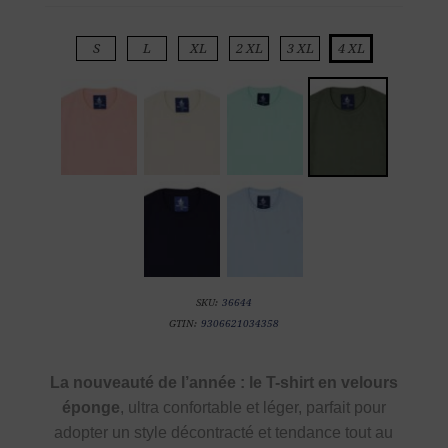
S
L
XL
2 XL
3 XL
4 XL
SKU:
36644
GTIN:
9306621034358
La nouveauté de l’année : le T-shirt en velours
éponge
, ultra confortable et léger, parfait pour
adopter un style décontracté et tendance tout au