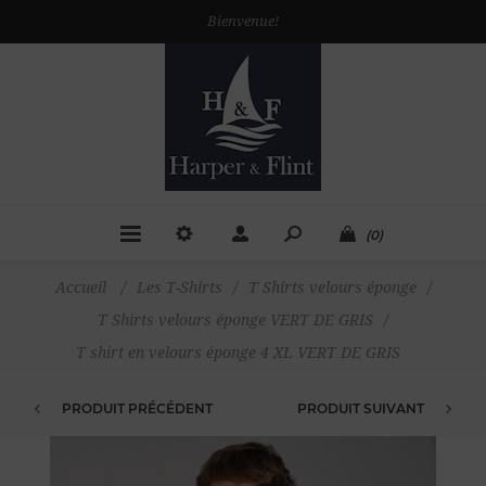
Bienvenue!
(0)
Accueil
/
Les T-Shirts
/
T Shirts velours éponge
/
T Shirts velours éponge VERT DE GRIS
/
T shirt en velours éponge 4 XL VERT DE GRIS
PRODUIT PRÉCÉDENT
PRODUIT SUIVANT