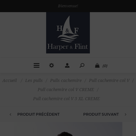
Bienvenue!
(0)
Accueil
/
Les pulls
/
Pulls cachemire
/
Pull cachemire col V
/
Pull cachemire col V CREME
/
Pull cachemire col V 3 XL CREME
PRODUIT PRÉCÉDENT
PRODUIT SUIVANT