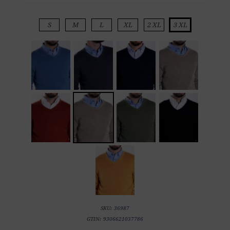
S
M
L
XL
2 XL
3 XL
SKU:
36987
GTIN:
9306621037786