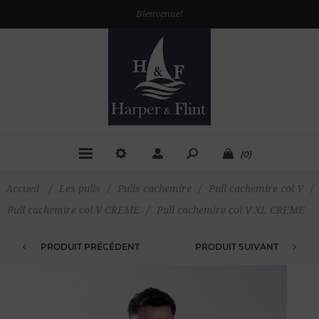
Bienvenue!
(0)
Accueil
/
Les pulls
/
Pulls cachemire
/
Pull cachemire col V
/
Pull cachemire col V CREME
/
Pull cachemire col V XL CREME
PRODUIT PRÉCÉDENT
PRODUIT SUIVANT