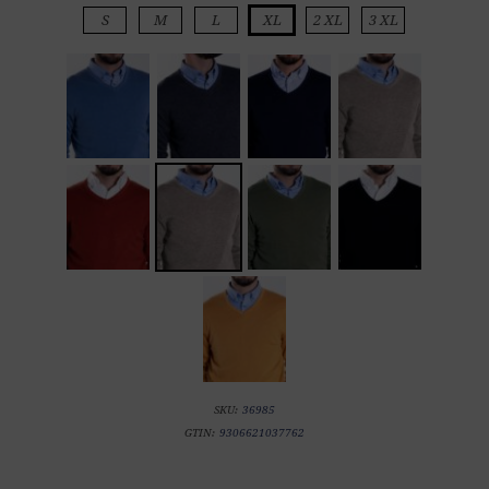
S
M
L
XL
2 XL
3 XL
SKU:
36985
GTIN:
9306621037762