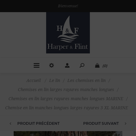
Bienvenue!
(0)
Accueil
/
Le lin
/
Les chemises en lin
/
Chemises en lin larges rayures manches longues
/
Chemises en lin larges rayures manches longues MARINE
/
Chemise en lin manches longues larges rayures 3 XL MARINE
PRODUIT PRÉCÉDENT
PRODUIT SUIVANT