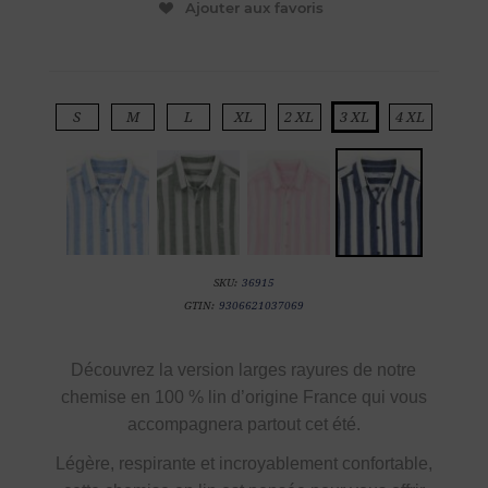
Ajouter aux favoris
S
M
L
XL
2 XL
3 XL
4 XL
SKU:
36915
GTIN:
9306621037069
Découvrez la
version larges rayures de notre
chemise en
100 % lin d’origine France
qui vous
accompagnera partout cet été.
Légère, respirante et incroyablement confortable,