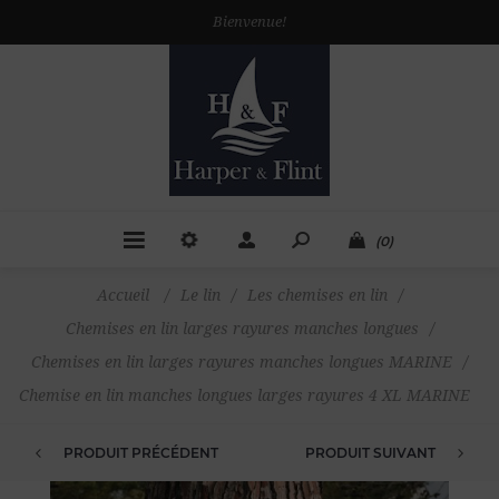
Bienvenue!
(0)
Accueil
/
Le lin
/
Les chemises en lin
/
Chemises en lin larges rayures manches longues
/
Chemises en lin larges rayures manches longues MARINE
/
Chemise en lin manches longues larges rayures 4 XL MARINE
PRODUIT PRÉCÉDENT
PRODUIT SUIVANT