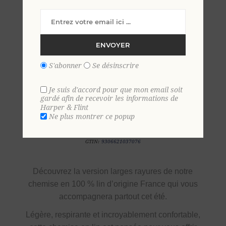
Ajouter aux favoris
ENVOYER
S
M
L
XL
2 XL
3 XL
4 XL
S'abonner
Se désinscrire
Je suis d'accord pour que mon email soit
gardé afin de recevoir les informations de
Harper & Flint
Ne plus montrer ce popup
SKU:
36916
GTIN:
9306621037076
Découvrez la
version larges rayures de notre
chemise en
100 % lin d’origine France
qui vous
accompagnera partout cet été.
Légère, respirante et incroyablement confortable,