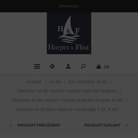
Bienvenue!
(0)
Accueil
/
Le lin
/
Les chemises en lin
/
Chemises en lin rayures transat manches longues
/
Chemises en lin rayures transat manches longues KAKI
/
Chemise en lin fines rayures Cambridge 4 XL KAKI
PRODUIT PRÉCÉDENT
PRODUIT SUIVANT