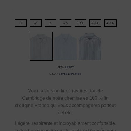
S
M
L
XL
2 XL
3 XL
4 XL
SKU:
36757
GTIN:
9306621035485
Voici la
version fines rayures double
Cambridge de notre
chemise en
100 % lin
d’origine France
qui vous accompagnera partout
cet été.
Légère, respirante et incroyablement confortable,
cette chemise en lin en fils teints est pensée pour