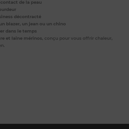
 contact de la peau
lourdeur
usiness décontracté
un blazer, un jean ou un chino
er dans le temps
re et laine mérinos
, conçu pour vous offrir chaleur,
en.