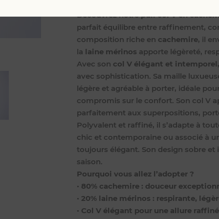
mérinos (20%)
, pensé pour offrir dou
Découvrez notre
pull col V en cachem
parfait équilibre entre raffinement, co
composition riche en
cachemire
, il 
la
laine mérinos
apporte légèreté, resp
Avec son
col V élégant et intemporel
avec sophistication. Sa maille luxueus
légère et agréable à porter, idéale pou
compromis sur le confort. Son col V a
parfaitement aux superpositions, port
Polyvalent et raffiné, il s’adapte à to
chic et contemporaine ou associé à un
toujours élégant. Son design sobre et 
saison.
Pourquoi vous allez l’adopter ?
•
80% cachemire : douceur exception
•
20% laine mérinos : respirante, lég
•
Col V élégant pour une allure raffin