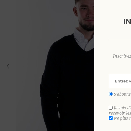
I
Inscrive
S'abonne
Je suis d
recevoir le
Ne plus 