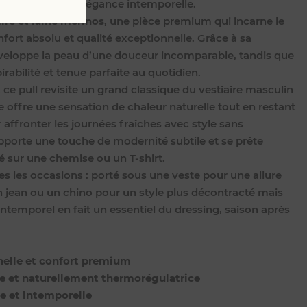
ceur, chaleur et élégance intemporelle.
ire et laine mérinos
, une pièce premium qui incarne le
nfort absolu et qualité exceptionnelle. Grâce à sa
enveloppe la peau d’une douceur incomparable, tandis que
irabilité et tenue parfaite au quotidien.
, ce pull revisite un grand classique du vestiaire masculin
e offre une sensation de chaleur naturelle tout en restant
r affronter les journées fraîches avec style sans
pporte une touche de modernité subtile et se prête
é sur une chemise ou un T-shirt.
utes les occasions : porté sous une veste pour une allure
 jean ou un chino pour un style plus décontracté mais
intemporel en fait un essentiel du dressing, saison après
nelle et confort premium
ère et naturellement thermorégulatrice
ée et intemporelle