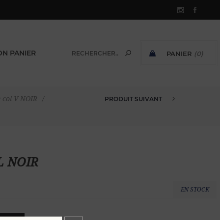
N PANIER
PANIER
(0)
SOUS-TOTAL:
e col V NOIR
/
PRODUIT SUIVANT
XL NOIR
EN STOCK