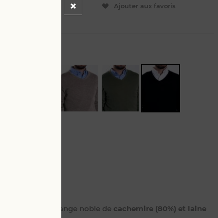
ER
Ajouter aux favoris
L
onné dans un mélange noble de
cachemire (80%) et laine