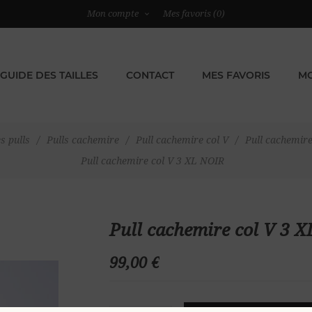
Mon compte
Mes favoris
(0)
GUIDE DES TAILLES
CONTACT
MES FAVORIS
MO
s pulls
/
Pulls cachemire
/
Pull cachemire col V
/
Pull cachemir
Pull cachemire col V 3 XL NOIR
Pull cachemire col V 3 
99,00 €