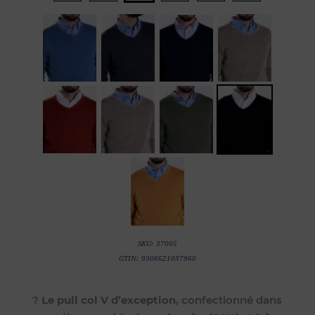
SKU:
37005
GTIN:
9306621037960
?
Le pull col V d’exception
, confectionné dans