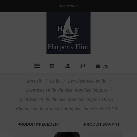
Bienvenue!
(0)
Accueil
/
Le lin
/
Les chemises en lin
/
Chemises en lin chinées manches longues
/
Chemises en lin chinées manches longues OLIVE
/
Chemise en lin manches longues chinée 3 XL OLIVE
PRODUIT PRÉCÉDENT
PRODUIT SUIVANT