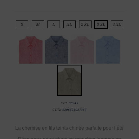
S
M
L
XL
2 XL
3 XL
4 XL
SKU:
36945
GTIN:
9306621037366
La chemise en fils teints chinée parfaite pour l’été