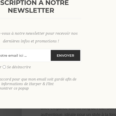
NSCRIPTION À NOTRE
+
NEWSLETTER
AJOUTER AU PANI
-
z-vous à notre newsletter pour recevoir nos
S
M
L
XL
2 XL
3 X
dernières infos et promotions !
ENVOYER
r
Se désinscrire
SKU:
36946
GTIN:
9306621037373
'accord pour que mon email soit gardé afin de
s informations de Harper & Flint
montrer ce popup
La chemise en fils teints chinée parfaite p
Découvrez notre chemise manches long
avec élégance tout au long de l’été. Son 
authentique, idéale pour un style à la foi