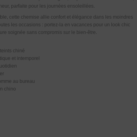
heur, parfaite pour les journées ensoleillées.
e, cette chemise allie confort et élégance dans les moindres
toutes les occasions : portez-la en vacances pour un look chic
lure soignée sans compromis sur le bien-être.
teints chiné
tique et intemporel
quotidien
er
 comme au bureau
un chino