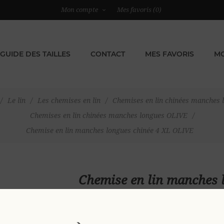
Mon compte
Mes favoris
(0)
GUIDE DES TAILLES
CONTACT
MES FAVORIS
MO
/
Le lin
/
Les chemises en lin
/
Chemises en lin chinées manches 
Chemises en lin chinées manches longues OLIVE
/
Chemise en lin manches longues chinée 4 XL OLIVE
Chemise en lin manches 
79,00 €