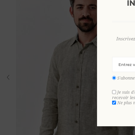
I
Inscrive
S'abonne
Je suis d
recevoir le
Ne plus 