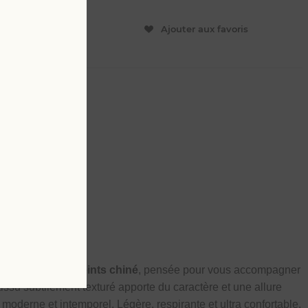
ER
Ajouter aux favoris
L
4 XL
our l’été
ues en
tissu fils teints chiné
, pensée pour vous accompagner
tissu subtilement texturé apporte du caractère et une allure
s moderne et intemporel. Légère, respirante et ultra confortable,