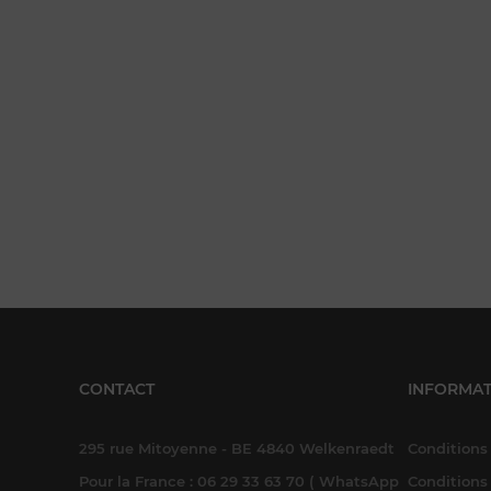
CONTACT
INFORMAT
295 rue Mitoyenne - BE 4840 Welkenraedt
Conditions 
Pour la France : 06 29 33 63 70 ( WhatsApp
Conditions