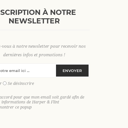
+
AJOUTER AU PANI
-
NSCRIPTION À NOTRE
NEWSLETTER
L
XL
2 XL
3 XL
z-vous à notre newsletter pour recevoir nos
dernières infos et promotions !
ENVOYER
SKU:
37159
GTIN:
9306621039506
r
Se désinscrire
Le pantalon parfait pour un été élégant et
'accord pour que mon email soit gardé afin de
s informations de Harper & Flint
Affirmez votre style estival avec notre pa
montrer ce popup
pièce aussi élégante que confortable, p
ensoleillées. Naturellement léger et resp
idéale pour rester à l’aise même lorsque