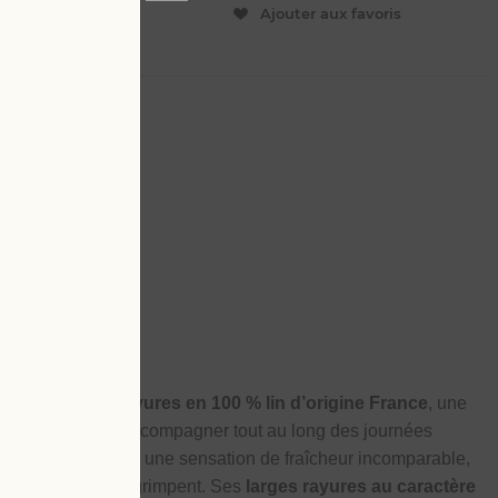
ER
Ajouter aux favoris
 confortable
ntalon à
larges rayures en 100 % lin d’origine France
, une
ensée pour vous accompagner tout au long des journées
irant, le lin procure une sensation de fraîcheur incomparable,
 les températures grimpent. Ses
larges rayures au caractère