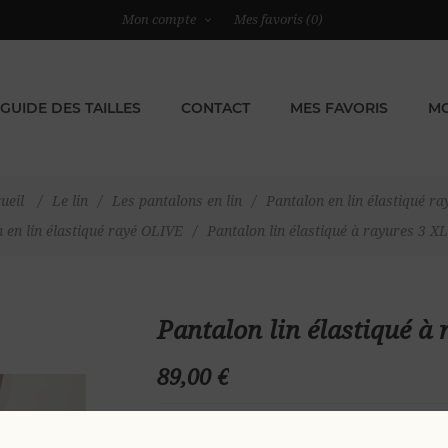
Mon compte
Mes favoris
(0)
GUIDE DES TAILLES
CONTACT
MES FAVORIS
MO
ueil
/
Le lin
/
Les pantalons en lin
/
Pantalon en lin élastiqué ra
 en lin élastiqué rayé OLIVE
/
Pantalon lin élastiqué à rayures 3 X
Pantalon lin élastiqué à
89,00 €