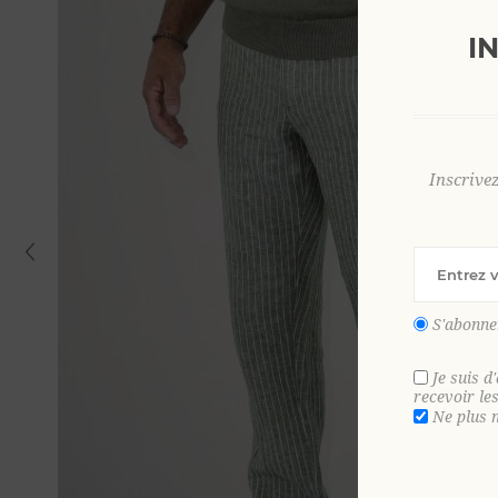
I
Inscrive
S'abonne
Je suis d
recevoir le
Ne plus 