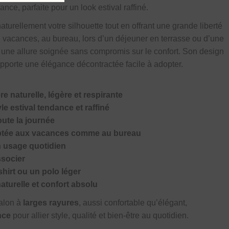
nce, parfaite pour un look estival raffiné.
naturellement votre silhouette tout en offrant une grande liberté
 vacances, au bureau, lors d’un déjeuner en terrasse ou d’une
t une allure soignée sans compromis sur le confort. Son design
 apporte une élégance décontractée facile à adopter.
re naturelle, légère et respirante
e estival tendance et raffiné
oute la journée
aptée aux vacances comme au bureau
n usage quotidien
ssocier
shirt ou un polo léger
naturelle et confort absolu
talon à
larges rayures
, aussi confortable qu’élégant,
nce
pour allier style, qualité et bien-être au quotidien.