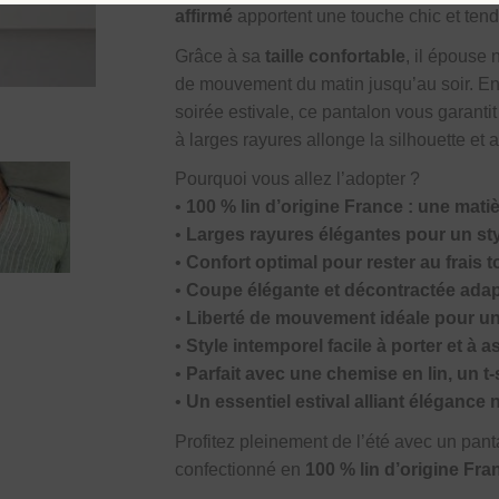
affirmé
apportent une touche chic et tenda
Grâce à sa
taille confortable
, il épouse 
de mouvement du matin jusqu’au soir. En
soirée estivale, ce pantalon vous garanti
à larges rayures allonge la silhouette et
Pourquoi vous allez l’adopter ?
•
100 % lin d’origine France : une matiè
•
Larges rayures élégantes pour un styl
•
Confort optimal pour rester au frais t
•
Coupe élégante et décontractée ad
•
Liberté de mouvement idéale pour u
•
Style intemporel facile à porter et à a
•
Parfait avec une chemise en lin, un t-
•
Un essentiel estival alliant élégance 
Profitez pleinement de l’été avec un pan
confectionné en
100 % lin d’origine Fra