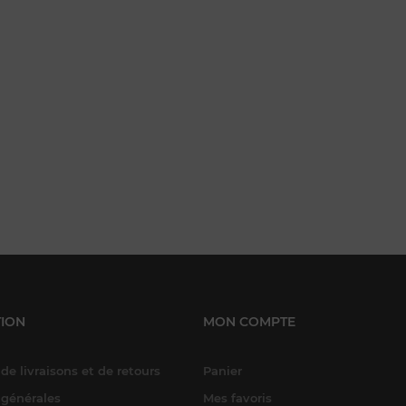
ION
MON COMPTE
de livraisons et de retours
Panier
 générales
Mes favoris