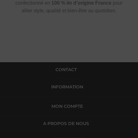
confectionné en
100 % lin d’origine France
pour
allier style, qualité et bien-être au quotidien.
CONTACT
INFORMATION
MON COMPTE
A PROPOS DE NOUS