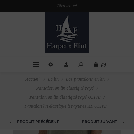
Bienvenue!
(0)
Accueil
/
Le lin
/
Les pantalons en lin
/
Pantalon en lin élastiqué rayé
/
Pantalon en lin élastiqué rayé OLIVE
/
Pantalon lin élastiqué à rayures XL OLIVE
PRODUIT PRÉCÉDENT
PRODUIT SUIVANT