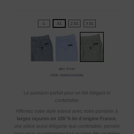
L
XL
2 XL
3 XL
SKU:
37147
GTIN:
9306621039384
Le pantalon parfait pour un été élégant et
confortable
Affirmez votre style estival avec notre pantalon à
larges rayures en 100 % lin d’origine France
,
une pièce aussi élégante que confortable, pensée
pour vous accompagner tout au long des journées