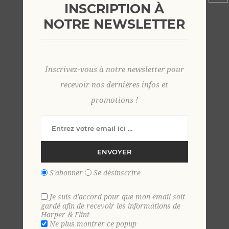
INSCRIPTION À
NOTRE NEWSLETTER
Chemise voile de coton unie
manches courtes 4 XL BLANC
Inscrivez-vous à notre newsletter pour
recevoir nos dernières infos et
45,00 €
promotions !
EN STOCK
ENVOYER
+
-
S'abonner
Se désinscrire
AJOUTER AU PANIER
Je suis d'accord pour que mon email soit
gardé afin de recevoir les informations de
Harper & Flint
Ajouter aux favoris
Ne plus montrer ce popup