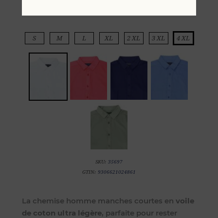
S
M
L
XL
2 XL
3 XL
4 XL
SKU:
35697
GTIN:
9306621024861
La chemise homme manches courtes en
voile
de coton ultra légère
, parfaite pour rester