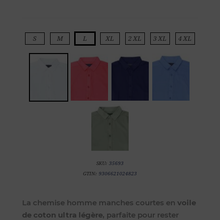
S
M
L
XL
2 XL
3 XL
4 XL
SKU:
35693
GTIN:
9306621024823
La chemise homme manches courtes en
voile
de coton ultra légère
, parfaite pour rester