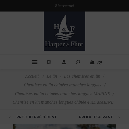
Bienvenue!
(0)
Accueil
/
Le lin
/
Les chemises en lin
/
Chemises en lin chinées manches longues
/
Chemises en lin chinées manches longues MARINE
/
Chemise en lin manches longues chinée 4 XL MARINE
PRODUIT PRÉCÉDENT
PRODUIT SUIVANT