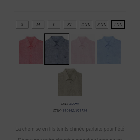
S
M
L
XL
2 XL
3 XL
4 XL
SKU:
35590
GTIN:
9306621023796
La chemise en fils teints chinée parfaite pour l’été