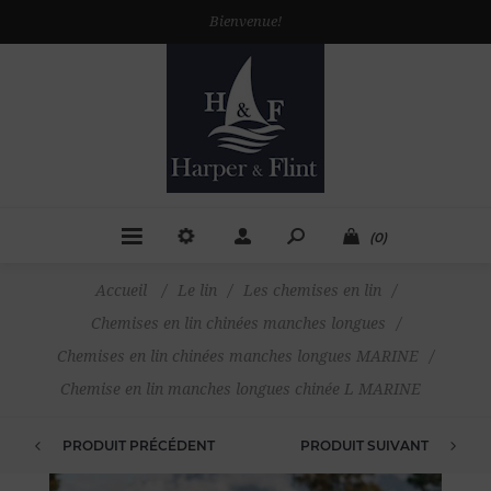
Bienvenue!
(0)
Accueil
/
Le lin
/
Les chemises en lin
/
Chemises en lin chinées manches longues
/
Chemises en lin chinées manches longues MARINE
/
Chemise en lin manches longues chinée L MARINE
PRODUIT PRÉCÉDENT
PRODUIT SUIVANT