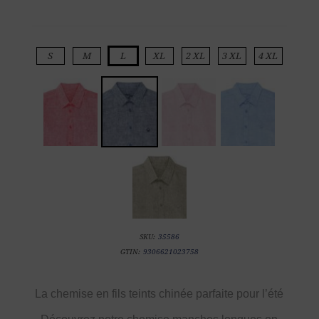
S
M
L
XL
2 XL
3 XL
4 XL
SKU:
35586
GTIN:
9306621023758
La chemise en fils teints chinée parfaite pour l’été