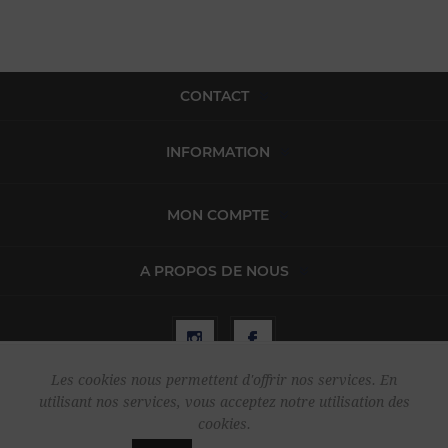
CONTACT
INFORMATION
MON COMPTE
A PROPOS DE NOUS
Les cookies nous permettent d'offrir nos services. En
utilisant nos services, vous acceptez notre utilisation des
Copyright © 2026 Harper & Flint. Tous droits réservés.
cookies.