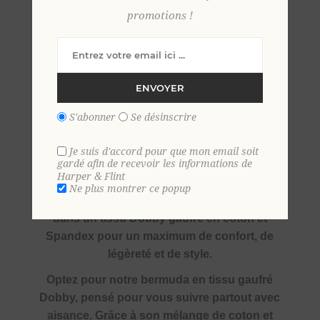
promotions !
38
40
42
44
46
48
50
ENVOYER
S'abonner
Se désinscrire
SKU:
37232
Je suis d'accord pour que mon email soit
GTIN:
9306621040236
gardé afin de recevoir les informations de
Harper & Flint
Ne plus montrer ce popup
Voici le bermuda qu’il vous faut cet été ! Conçu
dans un tissu Dobby gaufré en coton et
Spandex pour un maximum de confort, de
légèreté et de style.
Optez pour notre bermuda en tissu gaufré
Dobby, pensé pour vous suivre partout avec
aisance. Grâce à son mélange de coton et