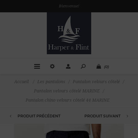
Bienvenue!
(0)
Accueil
/
Les pantalons
/
Pantalon velours côtelé
/
Pantalon velours côtelé MARINE
/
Pantalon chino velours côtelé 44 MARINE
PRODUIT PRÉCÉDENT
PRODUIT SUIVANT