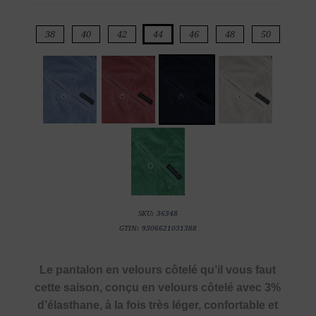
38
40
42
44
46
48
50
SKU:
36348
GTIN:
9306621031388
Le pantalon en velours côtelé qu’il vous faut
cette saison, conçu en velours côtelé avec 3%
d’élasthane, à la fois très léger, confortable et