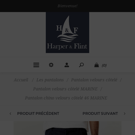
Bienvenue!
(0)
Accueil
/
Les pantalons
/
Pantalon velours côtelé
/
Pantalon velours côtelé MARINE
/
Pantalon chino velours côtelé 46 MARINE
PRODUIT PRÉCÉDENT
PRODUIT SUIVANT