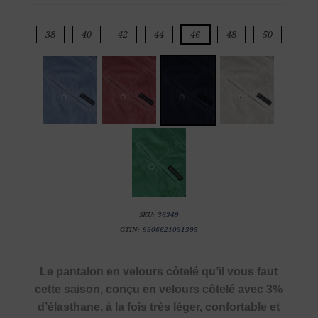
38
40
42
44
46
48
50
SKU:
36349
GTIN:
9306621031395
Le pantalon en velours côtelé qu’il vous faut
cette saison, conçu en velours côtelé avec 3%
d’élasthane, à la fois très léger, confortable et