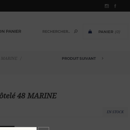
N PANIER
PANIER
(0)
SOUS-TOTAL:
lé MARINE
/
PRODUIT SUIVANT
PANTALON CHINO VELOURS CÔTE...
côtelé 48 MARINE
EN STOCK