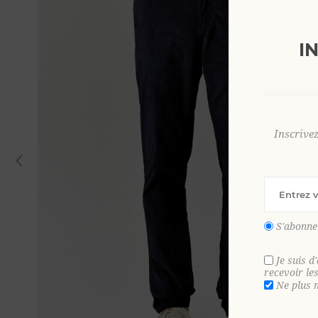
I
Inscrive
S'abonne
Je suis d
recevoir le
Ne plus 