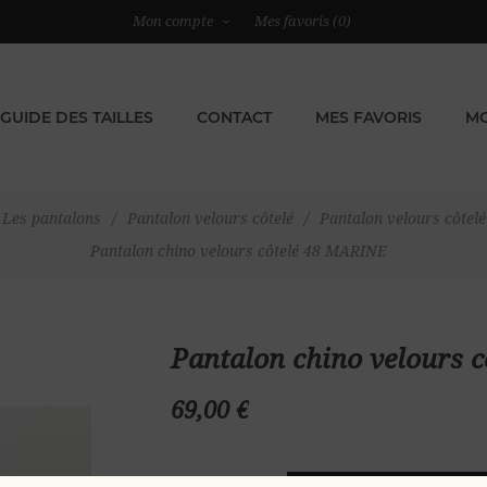
Mon compte
Mes favoris
(0)
GUIDE DES TAILLES
CONTACT
MES FAVORIS
MO
Les pantalons
/
Pantalon velours côtelé
/
Pantalon velours côte
Pantalon chino velours côtelé 48 MARINE
Pantalon chino velours 
69,00 €