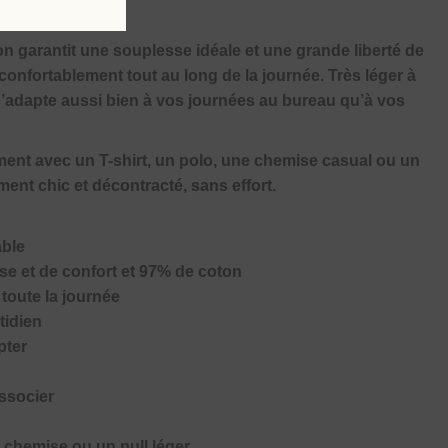
n garantit une souplesse idéale et une grande liberté de
fortablement tout au long de la journée. Très léger à
et s’adapte aussi bien à vos journées au bureau qu’à vos
lement avec un T-shirt, un polo, une chemise casual ou un
ement chic et décontracté, sans effort.
able
se et de confort et 97% de coton
 toute la journée
tidien
pter
associer
e chemise ou un pull léger