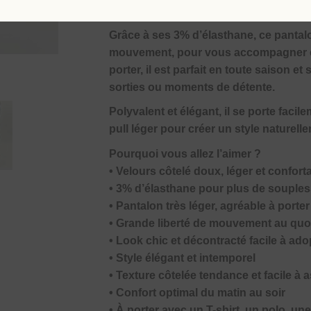
facile à associer.
Grâce à ses 3% d’élasthane, ce pantalo
mouvement, pour vous accompagner con
porter, il est parfait en toute saison 
sorties ou moments de détente.
Polyvalent et élégant, il se porte faci
pull léger pour créer un style naturell
Pourquoi vous allez l’aimer ?
• Velours côtelé doux, léger et confort
• 3% d’élasthane pour plus de souples
• Pantalon très léger, agréable à porter
• Grande liberté de mouvement au quo
• Look chic et décontracté facile à ado
• Style élégant et intemporel
• Texture côtelée tendance et facile à 
• Confort optimal du matin au soir
• À porter avec un T-shirt, un polo, un