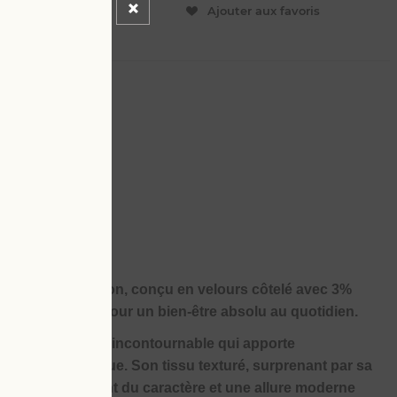
ER
Ajouter aux favoris
50
us faut cette saison, conçu en velours côtelé avec 3%
rtable et élégant pour un bien-être absolu au quotidien.
ôtelé, une pièce incontournable qui apporte
acté à votre tenue. Son tissu texturé, surprenant par sa
l tout en apportant du caractère et une allure moderne